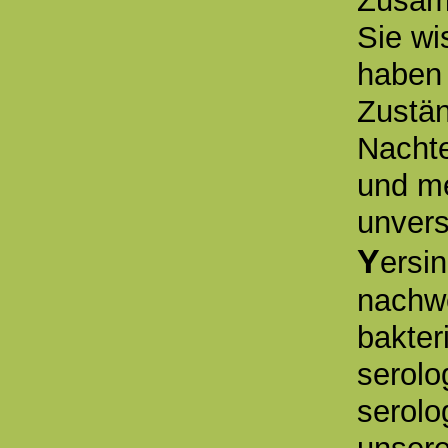
Zusamm
Sie wi
haben 
Zustän
Nachte
und me
unvers
Y
ersi
nachwe
bakter
serolo
serolo