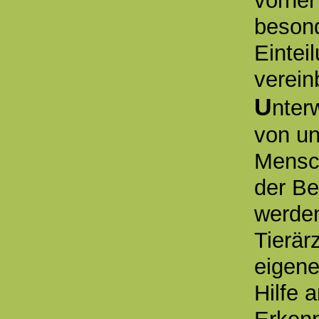
vorher
beson
Eintei
verein
U
nter
von un
Mensch
der Be
werden
Tierär
eigene
Hilfe 