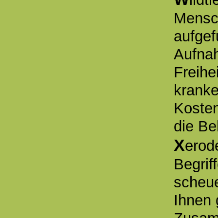
Mensch
aufgef
Aufnah
Freihe
kranke
Kosten
die Be
X
erod
Begrif
scheue
Ihnen 