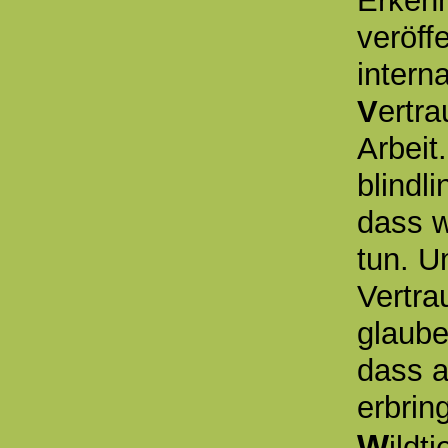
Erkenn
veröff
intern
V
ertra
Arbeit
blindl
dass w
tun. U
Vertra
glaube
dass a
erbrin
W
ildt