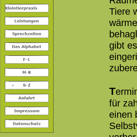
Räume 
Tiere 
wärme
behagl
gibt e
einger
zubere
T
ermi
für za
einen 
Selbst