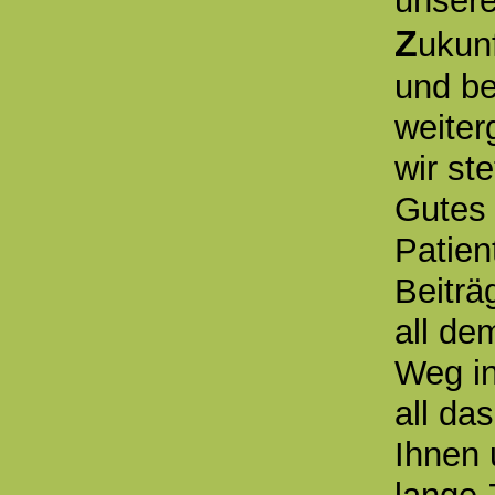
unsere
Z
ukunf
und be
weiter
wir st
Gutes
Patien
Beiträ
all de
Weg in
all da
Ihnen 