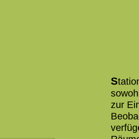
S
tatio
sowohl
zur Ei
Beoba
verfüg